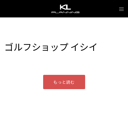
Skip
Tog
to
me
content
ゴルフショップ イシイ
もっと読む